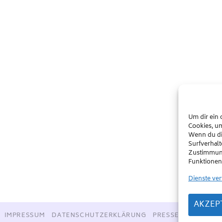
Um dir ein 
Cookies, u
Wenn du di
Surfverhalt
Zustimmung
Funktionen 
Dienste ve
AKZEP
IMPRESSUM
DATENSCHUTZERKLÄRUNG
PRESSE
PARTNER