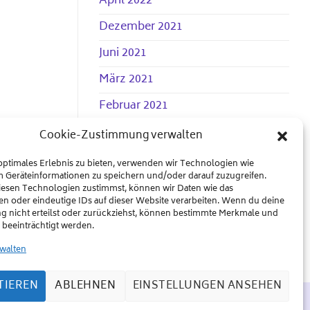
April 2022
Dezember 2021
Juni 2021
März 2021
Februar 2021
Dezember 2020
Cookie-Zustimmung verwalten
Juli 2020
optimales Erlebnis zu bieten, verwenden wir Technologien wie
m Geräteinformationen zu speichern und/oder darauf zuzugreifen.
Mai 2020
esen Technologien zustimmst, können wir Daten wie das
en oder eindeutige IDs auf dieser Website verarbeiten. Wenn du deine
April 2020
 nicht erteilst oder zurückziehst, können bestimmte Merkmale und
beeinträchtigt werden.
rwalten
TIEREN
ABLEHNEN
EINSTELLUNGEN ANSEHEN