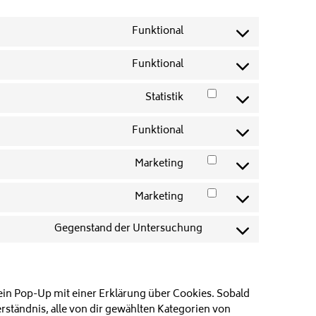
Funktional
Consent
to
Funktional
service
Consent
woocommerce
to
Statistik
service
Consent
polylang
to
Funktional
service
Consent
jetpack
to
Marketing
service
Consent
complianz
to
Marketing
service
Consent
google-
to
fonts
Gegenstand der Untersuchung
service
Consent
youtube
to
service
sonstiges
ein Pop-Up mit einer Erklärung über Cookies. Sobald
erständnis, alle von dir gewählten Kategorien von