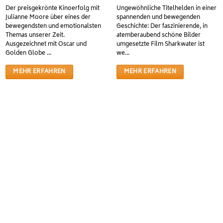
Der preisgekrönte Kinoerfolg mit
Ungewöhnliche Titelhelden in einer
Julianne Moore über eines der
spannenden und bewegenden
bewegendsten und emotionalsten
Geschichte: Der faszinierende, in
Themas unserer Zeit.
atemberaubend schöne Bilder
Ausgezeichnet mit Oscar und
umgesetzte Film Sharkwater ist
Golden Globe ...
we...
MEHR ERFAHREN
MEHR ERFAHREN