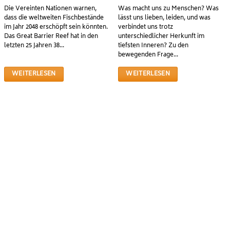
Die Vereinten Nationen warnen,
Was macht uns zu Menschen? Was
dass die weltweiten Fischbestände
lässt uns lieben, leiden, und was
im Jahr 2048 erschöpft sein könnten.
verbindet uns trotz
Das Great Barrier Reef hat in den
unterschiedlicher Herkunft im
letzten 25 Jahren 38...
tiefsten Inneren? Zu den
bewegenden Frage...
WEITERLESEN
WEITERLESEN