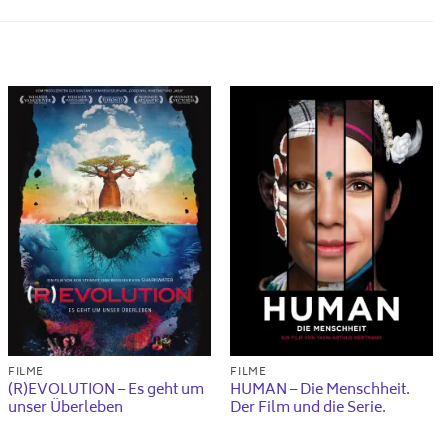
FILME
FILME
(R)EVOLUTION – Es geht um
HUMAN – Die Menschheit.
unser Überleben
Der Film und die Serie.