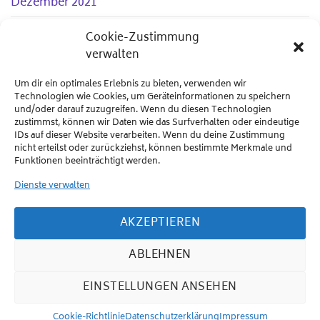
Dezember 2021
Juni 2021
Cookie-Zustimmung
verwalten
März 2021
Februar 2021
Um dir ein optimales Erlebnis zu bieten, verwenden wir
Technologien wie Cookies, um Geräteinformationen zu speichern
Dezember 2020
und/oder darauf zuzugreifen. Wenn du diesen Technologien
zustimmst, können wir Daten wie das Surfverhalten oder eindeutige
IDs auf dieser Website verarbeiten. Wenn du deine Zustimmung
Juli 2020
nicht erteilst oder zurückziehst, können bestimmte Merkmale und
Funktionen beeinträchtigt werden.
Mai 2020
Dienste verwalten
April 2020
AKZEPTIEREN
ABLEHNEN
EINSTELLUNGEN ANSEHEN
IMPRESSUM
DATENSCHUTZERKLÄRUNG
PRESSE
PARTNER
© 2020 polyband Medien GmbH.
Cookie-Richtlinie
Datenschutzerklärung
Impressum