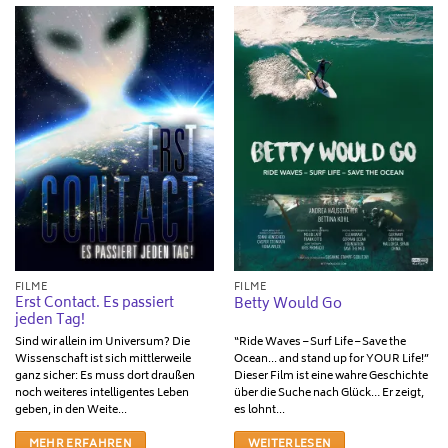
FILME
FILME
Erst Contact. Es passiert
Betty Would Go
jeden Tag!
Sind wir allein im Universum? Die
“Ride Waves – Surf Life – Save the
Wissenschaft ist sich mittlerweile
Ocean... and stand up for YOUR Life!”
ganz sicher: Es muss dort draußen
Dieser Film ist eine wahre Geschichte
noch weiteres intelligentes Leben
über die Suche nach Glück… Er zeigt,
geben, in den Weite...
es lohnt...
MEHR ERFAHREN
WEITERLESEN