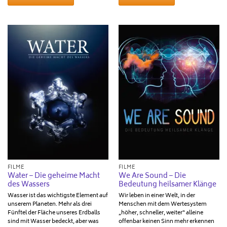
FILME
FILME
Water – Die geheime Macht
We Are Sound – Die
des Wassers
Bedeutung heilsamer Klänge
Wasser ist das wichtigste Element auf
Wir leben in einer Welt, in der
unserem Planeten. Mehr als drei
Menschen mit dem Wertesystem
Fünftel der Fläche unseres Erdballs
„höher, schneller, weiter“ alleine
sind mit Wasser bedeckt, aber was
offenbar keinen Sinn mehr erkennen