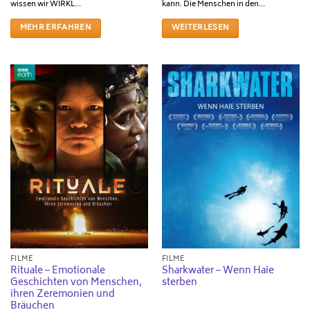
wissen wir WIRKL...
kann. Die Menschen in den...
MEHR ERFAHREN
WEITERLESEN
FILME
FILME
Rituale – Emotionale
Sharkwater – Wenn Haie
Geschichten von Menschen,
sterben
ihren Zeremonien und
Bräuchen