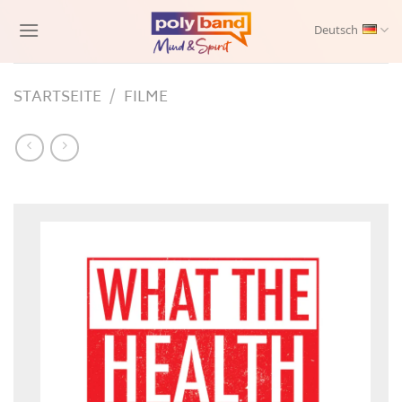
Skip
to
Deutsch
content
STARTSEITE
/
FILME