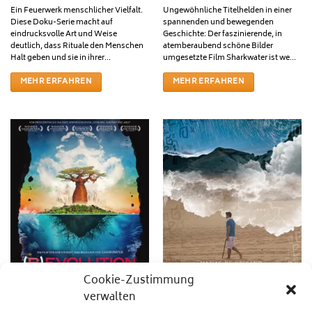
Ein Feuerwerk menschlicher Vielfalt.
Ungewöhnliche Titelhelden in einer
Diese Doku-Serie macht auf
spannenden und bewegenden
eindrucksvolle Art und Weise
Geschichte: Der faszinierende, in
deutlich, dass Rituale den Menschen
atemberaubend schöne Bilder
Halt geben und sie in ihrer...
umgesetzte Film Sharkwater ist we...
MEHR ERFAHREN
MEHR ERFAHREN
Cookie-Zustimmung
verwalten