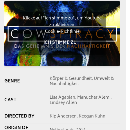
Klicke auf "Ich stimme zu", um Youtube
zu aktivieren
Cookie-Richtlinie
ICH STIMME ZU
Körper & Gesundheit, Umwelt &
GENRE
Nachhaltigkeit
Lisa Agabian, Manucher Alemi,
CAST
Lindsey Allen
DIRECTED BY
Kip Andersen, Keegan Kuhn
ORIGIN OF