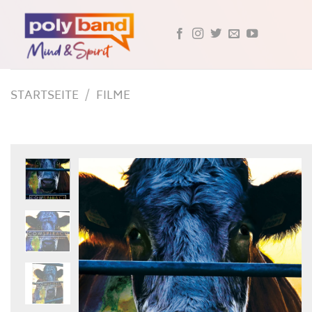
Skip
to
content
STARTSEITE
/
FILME