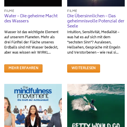
FILME
FILME
Water – Die geheime Macht
Die Übersinnlichen – Das
des Wassers
geheimnisvolle Potenzial der
Seele
Wasser ist das wichtigste Element
Intuition, Sensitivität, Medialität –
auf unserem Planeten. Mehr als
was hat es auf sich mit dem
drei Fünftel der Fläche unseres
"sechsten Sinn"? Auralesen,
Erdballs sind mit Wasser bedeckt,
Hellsehen, Gespräche mit Engeln
aber was wissen wir WIRKL...
und Verstorbenen – wie real si...
MEHR ERFAHREN
WEITERLESEN