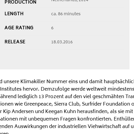
Netherlands, 2014
PRODUCTION
LENGTH
ca. 86 minutes
AGE RATING
6
RELEASE
18.03.2016
ind unsere Klimakiller Nummer eins und damit hauptsächli
 Institutes hervor. Demzufolge werde weltweit mindestens 
hrend lediglich 13 Prozent auf den viel geschmähten Tra
onen wie Greenpeace, Sierra Club, Surfrider Foundation 
 Kip Andersen und Keegan Kuhn herausfinden, als sie mi
onen mit unbequemen Fragen konfrontierten. Enthüllend 
den Auswirkungen der industriellen Viehwirtschaft auf un